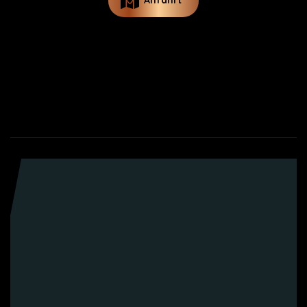
Anfahrt
Dach- und Holzbau Vogt GmbH
Kontakt
Impressum / Datenschutz