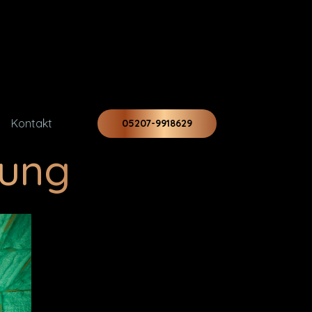
Kontakt
05207-9918629
ung